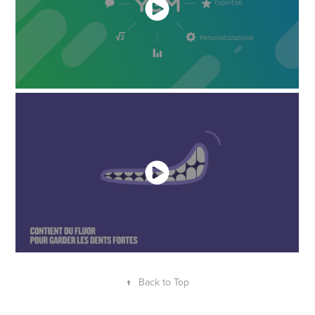
↑
Back to Top